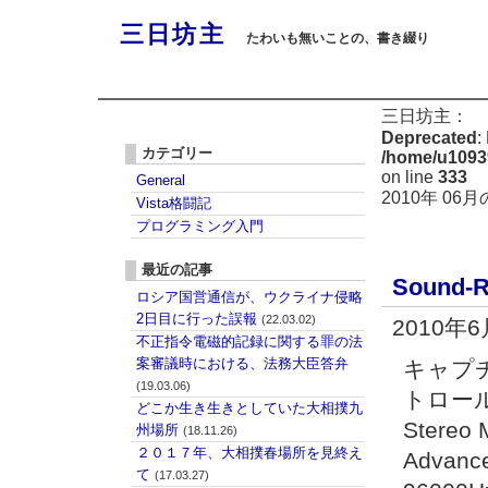
三日坊主
たわいも無いことの、書き綴り
三日坊主：
Deprecated
:
カテゴリー
/home/u10939
on line
333
General
2010年 06
Vista格闘記
プログラミング入門
最近の記事
Sound
ロシア国営通信が、ウクライナ侵略
2日目に行った誤報
(22.03.02)
2010年
不正指令電磁的記録に関する罪の法
案審議時における、法務大臣答弁
キャプ
(19.03.06)
トロール
どこか生き生きとしていた大相撲九
Ster
州場所
(18.11.26)
２０１７年、大相撲春場所を見終え
Advanc
て
(17.03.27)