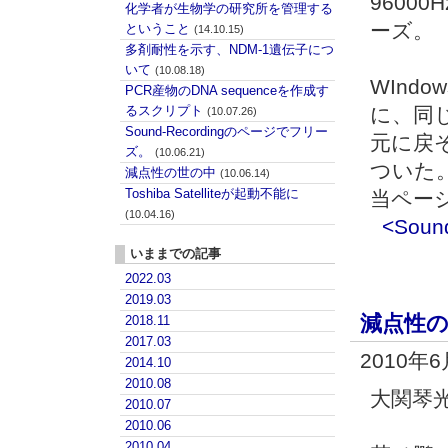
9600
化学者が生物学の研究所を管理する
ーズ。
ということ
(14.10.15)
多剤耐性を示す、NDM-1遺伝子につ
いて
(10.08.18)
WInd
PCR産物のDNA sequenceを作成す
るスクリプト
に、同
(10.07.26)
Sound-Recordingのページでフリー
元に戻
ズ。
(10.06.21)
ついた
減点性の世の中
(10.06.14)
Toshiba Satelliteが起動不能に
当ペー
(10.04.16)
<Sou
いままでの記事
2022.03
2019.03
減点性
2018.11
2017.03
2010年
2014.10
2010.08
大関琴
2010.07
2010.06
2010.04