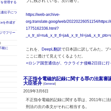
ブに残されている。次の通り。
所を管理する
1遺伝子につ
https://web-archive-
org.translate.goog/web/20220226051154/https://
nceを作成す
1775162336.html?
のページでフリー
_x_tr_sl=ru&_x_tr_tl=ja&_x_tr_hl=ja&_x_tr_pto
)
起動不能に
これを、
DeepL翻訳
で日本語に訳してみた。プ
ここに透けて見えてくるようだ。
<ロシア国営通信が、ウクライナ侵略2日目に行
不正指令電磁的記録に関する罪の法案審
大臣答弁
[
General
]
2019年3月6日
不正指令電磁的記録に関する罪は、2011年に
刑法の次の条文がそれに相当する。