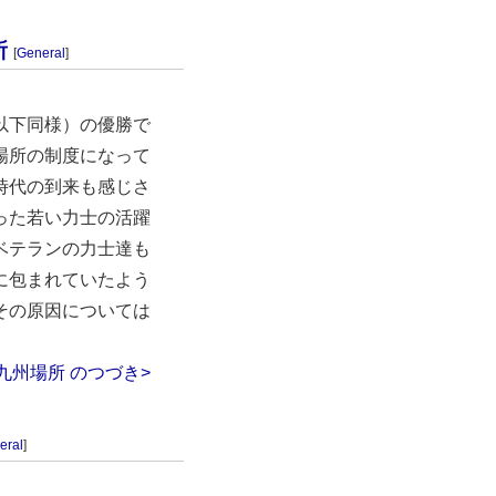
所
[
General
]
以下同様）の優勝で
場所の制度になって
時代の到来も感じさ
った若い力士の活躍
ベテランの力士達も
に包まれていたよう
その原因については
九州場所 のつづき>
eral
]