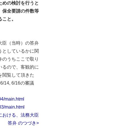
ための検討を行うと
、保全要請の件数等
ること。
大臣（当時）の答弁
うとしているかに関
弁のうちここで取り
いるので、客観的に
を閲覧して頂きた
6/14, 6/16の審議
04/main.html
03/main.html
における、法務大臣
答弁 のつづき>