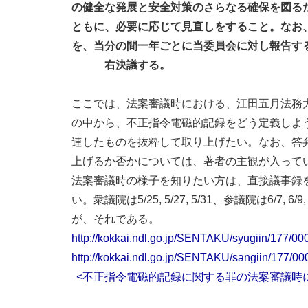
の健全な発展と安全対策のさらなる確保を図る
ともに、必要に応じて見直しをすること。なお
を、当分の間一年ごとに当委員会に対し報告す
右決議する。
ここでは、法案審議時における、江田五月法務
の中から、不正指令電磁的記録をどう定義しよ
連したものを抜粋して取り上げたい。なお、答
上げるか否かについては、著者の主観が入って
法案審議時の様子を知りたい方は、直接議事録
い。衆議院は5/25, 5/27, 5/31、参議院は6/7, 6/9, 
が、それである。
http://kokkai.ndl.go.jp/SENTAKU/syugiin/177/00
http://kokkai.ndl.go.jp/SENTAKU/sangiin/177/00
<不正指令電磁的記録に関する罪の法案審議時