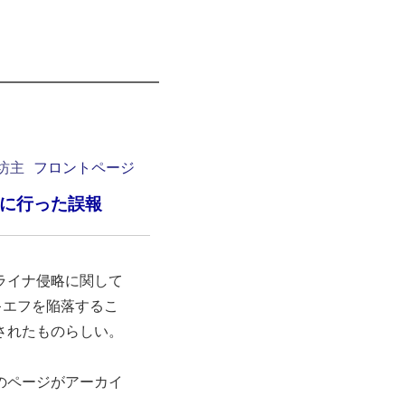
坊主
フロントページ
目に行った誤報
ライナ侵略に関して
キエフを陥落するこ
されたものらしい。
のページがアーカイ