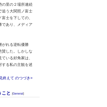
勢の里の２場所連続
で追う大関照ノ富士
ノ富士を下しての、
勝であり、メディア
継がれる逆転優勝
絶賛した。しかしな
見ている好角家は、
対する私の主観を述
見終えて のつづき>
うこと
[
General
]