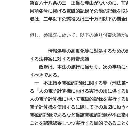
第百六十八条の三 正当な理由がないのに、前
同項各号に掲げる電磁的記録その他の記録を取
者は、二年以下の懲役又は三十万円以下の罰金
但し、参議院に於いて、以下の通り付帯決議が
情報処理の高度化等に対処するための刑
する法律案に対する附帯決議
政府は、本法の施行に当たり、次の事項につ
すべきである。
一 不正指令電磁的記録に関する罪（刑法第
る「人の電子計算機における実行の用に供する
人の電子計算機において電磁的記録を実行する
電子計算機を使用するに際してその意図に沿う
電磁的記録であるなど当該電磁的記録が不正指
ことを認識認容しつつ実行する目的であること