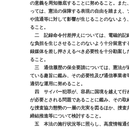
の意義を周知徹底することに努めること。また
っては、憲法の保障する表現の自由を踏まえ、
や流通等に対して影響が生じることのないよう
ること。
二 記録命令付差押えについては、電磁的記
な負担を生じさせることのないよう十分留意す
録媒体を差し押さえるべき必要性を十分勘案し
ること。
三 通信履歴の保全要請については、憲法が
ている趣旨に鑑み、その必要性及び通信事業者
適切な運用に努めること。
四 サイバー犯罪が、容易に国境を越えて行
が必要とされる問題であることに鑑み、その取
な捜査協力態勢の一層の充実を図るほか、捜査
締結推進等について検討すること。
五 本法の施行状況等に照らし、高度情報通