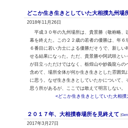
どこか生き生きとしていた大相撲九州場
2018年11月26日
平成３０年の九州場所は、貴景勝（敬称略、
幕を終えた。この２２歳の若者の優勝は、年６
６番目に若い力士による優勝だそうで、新しい
せる結果になった。ただ、貴景勝や阿武咲とい
が目立っただけではなく、栃煌山や妙義龍らの
含めて、場所全体が何か生き生きとした雰囲気
に思う。なぜ生き生きとしていたかについて、
思う所があるが、ここでは敢えて明言しない。
<どこか生き生きとしていた大相撲
２０１７年、大相撲春場所を見終えて
[
Gen
2017年3月27日