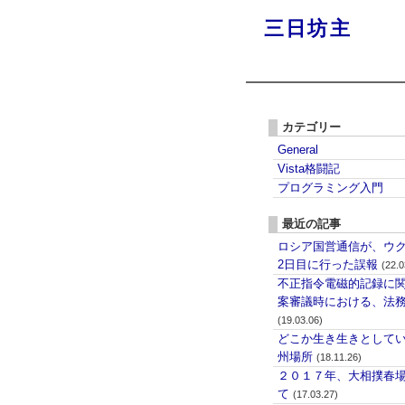
三日坊主
カテゴリー
General
Vista格闘記
プログラミング入門
最近の記事
ロシア国営通信が、ウ
2日目に行った誤報
(22.0
不正指令電磁的記録に
案審議時における、法
(19.03.06)
どこか生き生きとして
州場所
(18.11.26)
２０１７年、大相撲春
て
(17.03.27)