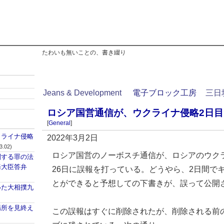
たわいも無いことの、書き綴り
Jeans & Development
電子ブロック工房
三日
ロシア国営通信が、ウクライナ侵略2日
[
General
]
クライナ侵略
2022年3月2日
3.02)
ロシア国営のノーボスチ通信が、ロシアのウク
関する罪の法
務大臣答弁
26日に誤報を打っている。どうやら、2日間で
とができると予想しての下書きが、誤って公開
いた大相撲九
場所を見終え
この誤報はすぐに削除されたが、削除される前