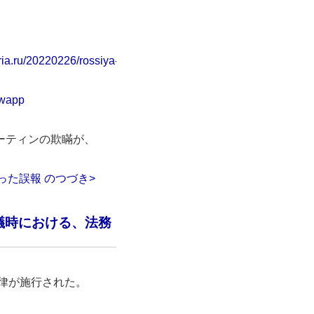
ria.ru/20220226/rossiya-
=wapp
ーティンの欺瞞が、
った誤報 のつづき>
議時における、法務
法律が施行された。