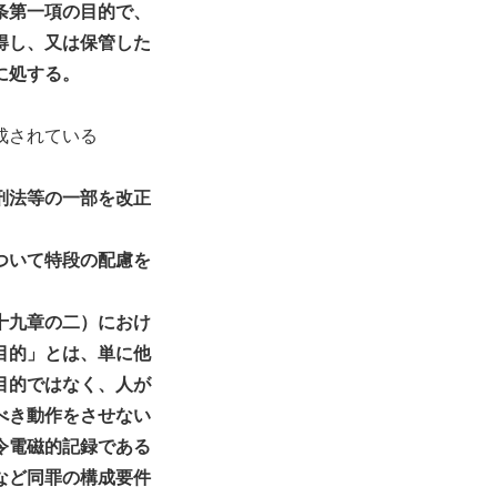
条第一項の目的で、
得し、又は保管した
に処する。
成されている
法等の一部を改正
いて特段の配慮を
十九章の二）におけ
目的」とは、単に他
目的ではなく、人が
べき動作をさせない
令電磁的記録である
など同罪の構成要件