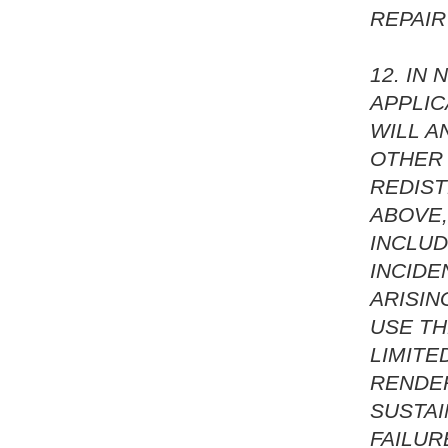
REPAIR
12. IN
APPLIC
WILL A
OTHER 
REDIST
ABOVE,
INCLUD
INCID
ARISIN
USE TH
LIMITE
RENDE
SUSTAI
FAILUR