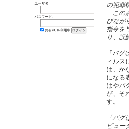
ユーザ名:
の犯罪
この点
パスワード:
びなが
指令を
共有PCを利用中
り、誤
「バグ
ィルス
は、か
になる
はやバ
が、そ
す。
「バグ
ピュー