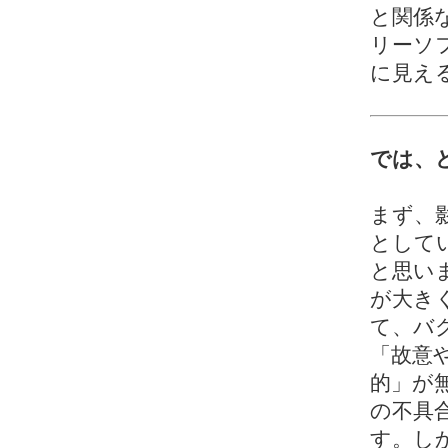
と関係
リーソ
に見え
では、
まず、
として
と思い
が大き
て、バ
「故意
的」が
の不具
す。し