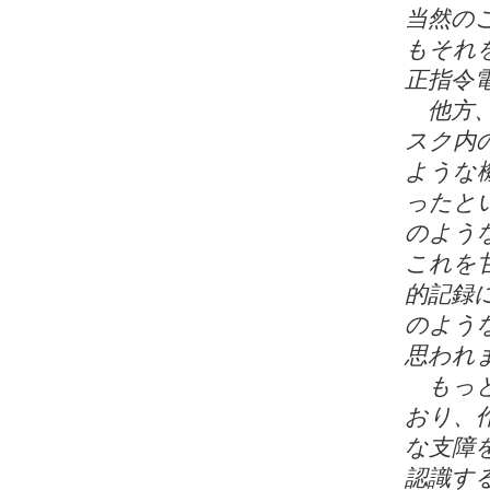
当然の
もそれ
正指令
他方、
スク内
ような
ったと
のよう
これを
的記録
のよう
思われ
もっと
おり、
な支障
認識す