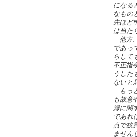
になる
なもの
先ほど
は当た
他方、
であっ
らして
不正指
うした
ないと
もっと
も故意
録に関
であれ
点で故
ません