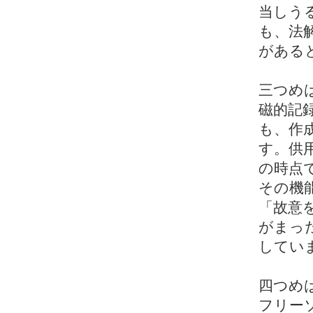
当しう
も、法
がある
三つめ
磁的記
も、作
す。供
の時点
その機
「故意
がまっ
してい
四つめ
フリー