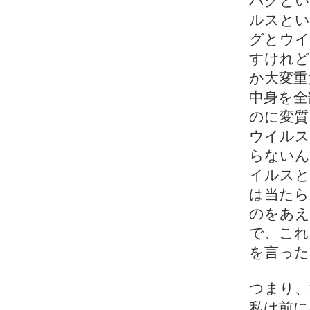
バグとい
ルスとい
グとウイ
すけれど
か大変重
中身を全
のに変質
ウイルス
らないん
イルスと
は当たら
のをあえ
で、これ
を言った
つまり、
私は前に