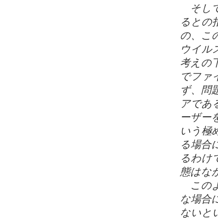
そして
るとの
の、こ
ウイル
考えの
でファ
ず、問
アであ
ーザー
いう極
る場合
るわけ
態はな
このよ
な場合
ないと