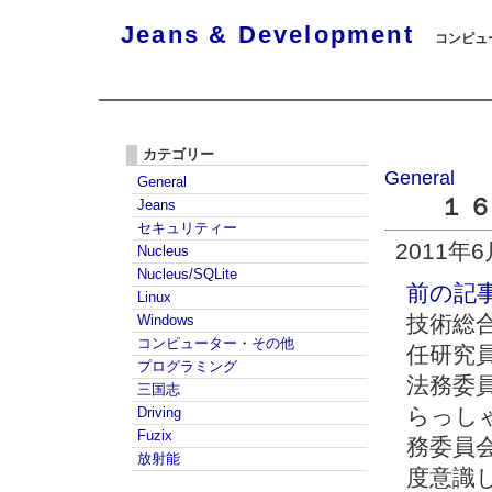
Jeans & Development
コンピュー
カテゴリー
General
General
１
Jeans
セキュリティー
2011年
Nucleus
Nucleus/SQLite
前の記
Linux
技術総
Windows
コンピューター・その他
任研究
プログラミング
法務委
三国志
らっし
Driving
Fuzix
務委員
放射能
度意識