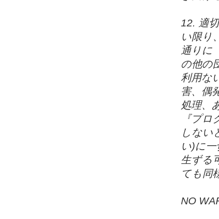
12. 
い限り
通りに
の他の
利用な
害、偶
処理、
『プロ
しない
い)に
生ずる
ても同
NO WA