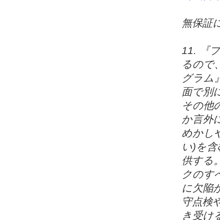
無保証
11. 
るので
グラム
面で別
その他
か言外
めかし
い)を
供する
クのす
に欠陥
守点検
き受け