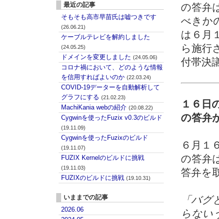
最近の記事
の答弁
そもそも高市早苗氏は嘘つきです
べきか
(26.06.21)
は６月
ケーブルテレビを解約しました
ら施行
(24.05.25)
ドメインを変更しました
(24.05.06)
付帯決
コロナ禍において、どのような情報
を信用すればよいのか
(22.03.24)
COVID-19データーを自動解析して
グラフにする
(21.02.23)
１６日
MachiKania webの紹介
(20.08.22)
の答弁
Cygwinを使ったFuzix v0.3のビルド
(19.11.09)
Cygwinを使ったFuzixのビルド
６月１
(19.11.07)
の答弁
FUZIX Kernelのビルドに挑戦
(19.11.03)
答弁を
FUZIXのビルドに挑戦
(19.10.31)
いままでの記事
「バグ
2026.06
らない