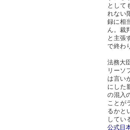
として
れない
録に相
ん。裁
と主張
で終わ
法務大
リーソ
は言い
にした
の混入
ことが
るかと
している
公式日