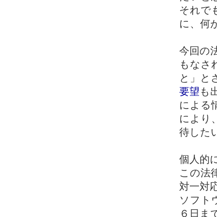
それで
に、何
今回の
もなさ
と」と
要望
も
による
により
待した
個人的
この法
対一対
ソフト
６日ま