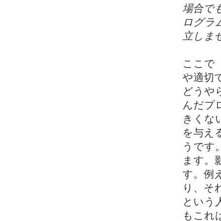
場合で
ログラ
立しま
ここで
や適切
どうや
んだプ
きくな
を与え
うです
ます。
す。例
り、そ
という
もこれ