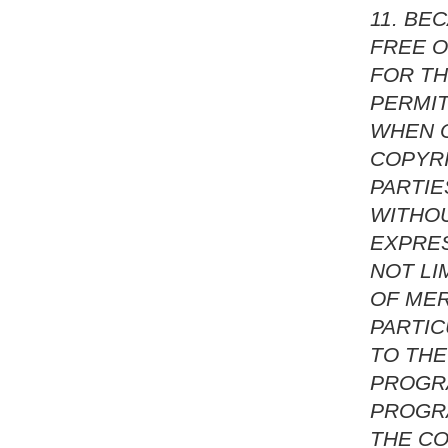
11. BE
FREE O
FOR TH
PERMIT
WHEN O
COPYR
PARTIE
WITHOU
EXPRES
NOT LI
OF MER
PARTIC
TO THE
PROGRA
PROGR
THE CO