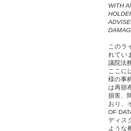
WITH A
HOLDER
ADVISE
DAMAG
このラ
れてい
議院法
ここに
様の事
は再頒
損害、
おり、
OF D
ディス
ような