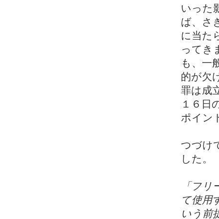
いった
ば、さ
に当た
ってき
も、一
的が欠
罪は成
１６日
ポイン
つづけ
した。
「フリ
て使用
いう前