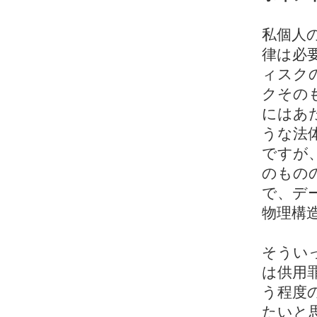
私個人
律は必
ィスク
クその
にはあ
うな法
ですが
のもの
で、デ
物理構
そうい
は供用
う程度
たいと