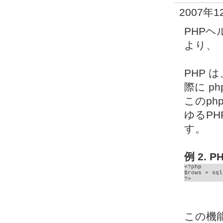
2007年1
PHPヘル
より、
PHP
際に 
このp
ゆるP
す。
例 2.
<?php

$rows = sql
?>
この機