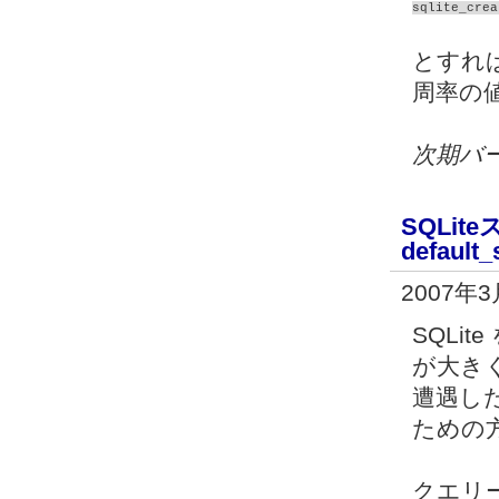
sqlite_crea
とすれ
周率の
次期バー
SQLit
default
2007年
SQLi
が大き
遭遇し
ための
クエリ