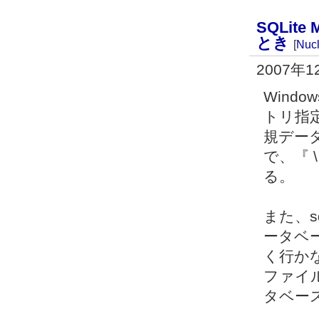
SQLit
とき
[
Nucl
2007年1
Windo
トリ指
規デー
で、『 
る。
また、s
ータベ
く行か
ファイル
タベー