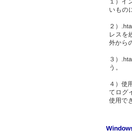
１）イ
いもの
２）.h
レスを
外から
３）.h
う。
４）使用し
てログイ
使用で
Windo