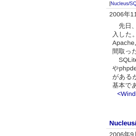
[
Nucleus/SQ
2006年1
先日、自宅
入した
Apach
間取っ
SQLi
やphp
があるが
基本で
<Win
Nucleus
2006年