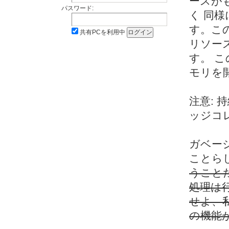
ースがも
パスワード:
く 同
す。こ
共有PCを利用中
リソー
す。 こ
モリを
注意:
ッジコ
ガベー
ことら
うことだ
処理は
せよ、
の機能