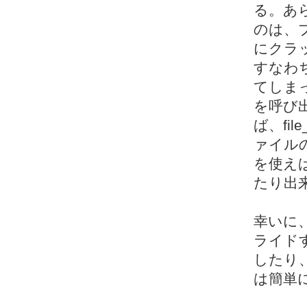
る。あ
のは、
にクラ
すなわち
てしま
を呼び
ば、fil
ァイルの内
を使え
たり出
幸いに、s
ライド
したり
は簡単