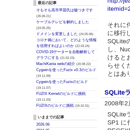
http://
最近の記事
itemid=
そもそも高市早苗氏は嘘つきです
(26.06.21)
ケーブルテレビを解約しました
それに伴
(24.05.25)
に移行し
ドメインを変更しました
(24.05.06)
コロナ禍において、どのような情報
SQLi
を信用すればよいのか
(22.03.24)
し、Nu
COVID-19データーを自動解析して
けると
グラフにする
(21.02.23)
MachiKania webの紹介
(20.08.22)
らせく
Cygwinを使ったFuzix v0.3のビルド
とはあ
(19.11.09)
Cygwinを使ったFuzixのビルド
(19.11.07)
SQLiteラ
FUZIX Kernelのビルドに挑戦
(19.11.03)
2008年
FUZIXのビルドに挑戦
(19.10.31)
SQLiteラ
いままでの記事
SP1 に
2026.06