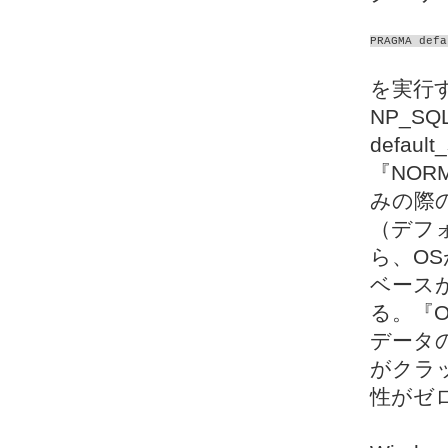
PRAGMA defa
を実行す
NP_S
defau
『NOR
みの際
（デフォ
ら、O
ベース
る。『
データ
がクラ
性がゼ