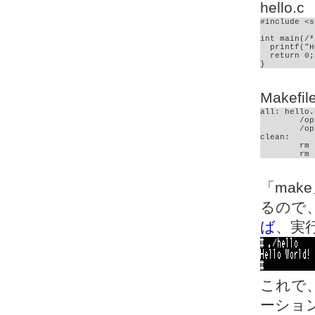
hello.c
#include <s
int main(/*
  printf("H
  return 0;

}
Makefil
all: hello.c
	/opt/fcc/bin/fcc -O2 -mz80 -c hello.c

	/opt/fcc/bin/fcc -O2 -mz80 hello.rel -o hello

clean:

	rm *.rel

	rm
「mak
るので
ば
、実
これで、
ーショ