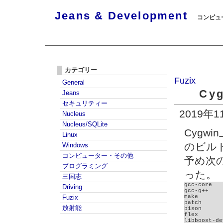
Jeans & Development
コンピュー
カテゴリー
Fuzix
General
Cy
Jeans
セキュリティー
2019年
Nucleus
Nucleus/SQLite
Cygwi
Linux
のビルド
Windows
コンピューター・その他
予め次
プログラミング
った。
三国志
gcc-core

Driving
gcc-g++

Fuzix
make

patch

放射能
bison

flex

libboost-de