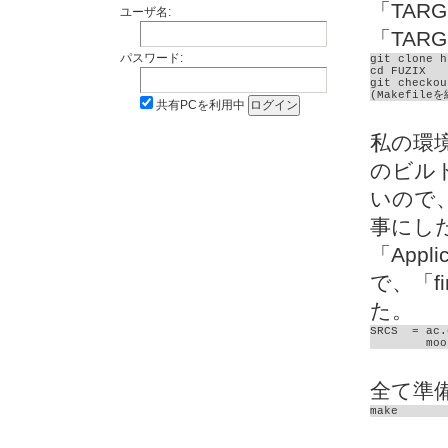
「TARG
ユーザ名:
「TARG
パスワード:
git clone h
cd FUZIX

git checkou
(Makefile
共有PCを利用中
私の環境
のビル
いので
事にし
「Appli
で、「f
た。
SRCS  = ac.
	mo
全て準
make