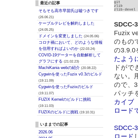
git

最近の記事
zlib

zlib-devel
そもそも高市早苗氏は嘘つきです
(26.06.21)
SDCC
ケーブルテレビを解約しました
(24.05.25)
Fuzix
ドメインを変更しました
(24.05.06)
のもの
コロナ禍において、どのような情報
を信用すればよいのか
の3.9
(22.03.24)
COVID-19データーを自動解析して
たよう
グラフにする
(21.02.23)
ドがで
MachiKania webの紹介
(20.08.22)
Cygwinを使ったFuzix v0.3のビルド
ない。用
(19.11.09)
ので、3
Cygwinを使ったFuzixのビルド
パッチ
(19.11.07)
FUZIX Kernelのビルドに挑戦
カイブ「s
(19.11.03)
ロード
FUZIXのビルドに挑戦
(19.10.31)
いままでの記事
SDCC
2026.06
ロード