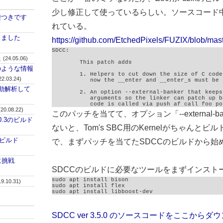
少し修正して使っているらしい。ソースコード
嘘つきです
れている。
しました
https://github.com/EtchedPixels/FUZIX/blob/mas
SDCC:

た
(24.05.06)
	This patch adds 

のような情報
	1. Helpers to cut down the size of C code for function entry. Right

22.03.24)
	   now the __enter and __enter_s must be in common memory.

自動解析して
	2. An option --external-banker that keeps 4 byte stack offsets for

	   arguments so the linker can patch up banked binaries. Unbanked

	   code is called via push af call foo po
(20.08.22)
このパッチを当てて、オプション「--external-b
v0.3のビルド
ないと、Tom's SBC用のKernelがちゃんと
のビルド
で、まずパッチを当てたSDCCのビルドから始
ドに挑戦
SDCCのビルドに必要なツールをまずインスト
sudo apt install bison

19.10.31)
sudo apt install flex

sudo apt install libboost-dev
SDCC ver 3.5.0 のソースコードをここからダ