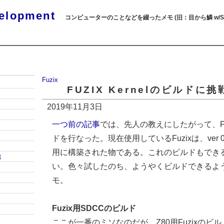
elopment
コンピューターのことなどを綴ったメモ (旧：目から鱗 w/SQL
Fuzix
FUZIX Kernelのビルドに挑
2019年11月3日
一つ前の記事
では、先人の教えにしたがって、Fuzix
ドを行なった。現在使用しているFuzixは、ver 0.3
用に構築された物である。これのビルドもでき
他
い。色々試したのち、ようやくビルドできるよ
モ。
Fuzix用SDCCのビルド
ここが一番のミソなのだが、Z80用Fuzixのビル