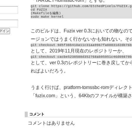
「TARGET=tomssbc-rom」とする。
git clone https://github.com/EtchedPixels/FUZIX.gi
cd FUZIX

(Makefileを編集)

sudo make kernel
このビルドは、Fuzix ver 0.3においての物
ージョンではうまく行かないかも知れない。そ
git checkout 9d5f38b410a11c31aa9967fa88831d2db76b
として、2019年11月現在のレポジトリーか、
git checkout cacbe5238588d352768ab95951c46d09879b
として、ver 0.3のレポジトリーに巻き戻してから、m
ればよいだろう。
うまく行けば、pratform-tomssbc-romディレ
「fuzix.com」という、64Kbのファイルが構築
コメント
コメントはありません