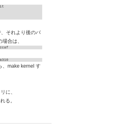
t

なので、それより後のバ
の場合は、
ccaf
a310
ake kernel す
クトリに、
される。