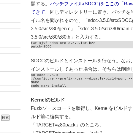
開する。
パッチファイル(SDCC)をここの「R
てきて
、同じディレクトリーに置き、パッチを
イル名を聞かれるので、「sdcc-3.5.0/src/SDCCgl
3.5.0/src/z80/gen.c」「sdcc-3.5.0/src/z80/main
3.5.0/src/z80/z80.h」と入力する。
tar xjvf sdcc-src-3.5.0.tar.bz2

patch<SDCC
SDCCのビルドとインストールを行なう。なお、
インストールしてあった場合は、そちらは削除
cd sdcc-3.5.0

./configure --prefix=/usr --disable-pic14-port --
make

sudo make install
Kernelのビルド
Fuzixソースコードを取得し、Kernelをビルドする
ルド前に編集する。
「TARGET=z80pack」のところ、