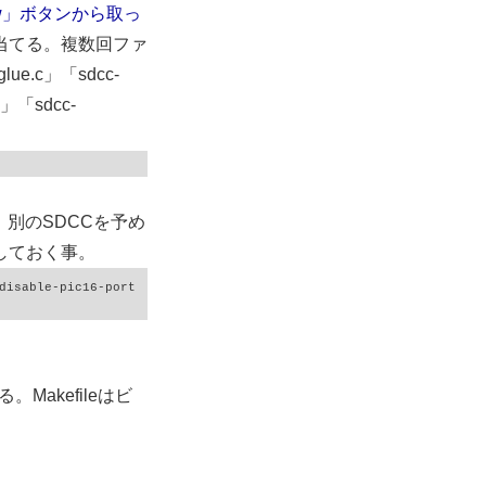
aw」ボタンから取っ
当てる。複数回ファ
ue.c」「sdcc-
.c」「sdcc-
別のSDCCを予め
しておく事。
disable-pic16-port

。Makefileはビ