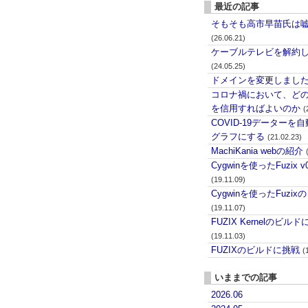
最近の記事
そもそも高市早苗氏は
(26.06.21)
ケーブルテレビを解約
(24.05.25)
ドメインを変更しまし
コロナ禍において、ど
を信用すればよいのか
(
COVID-19データーを
グラフにする
(21.02.23)
MachiKania webの紹介
Cygwinを使ったFuzix 
(19.11.09)
Cygwinを使ったFuzix
(19.11.07)
FUZIX Kernelのビル
(19.11.03)
FUZIXのビルドに挑戦
(
いままでの記事
2026.06