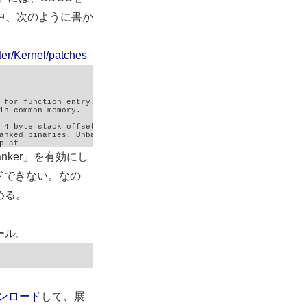
中、次のように書か
ter/Kernel/patches
p af
anker」を有効にし
ビルドできない。なの
める。
ール。
ウンロード
して、展