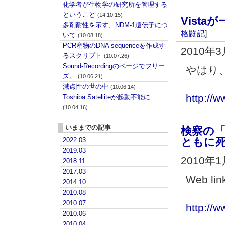
化学者が生物学の研究所を管理する
ということ
(14.10.15)
Vist
多剤耐性を示す、NDM-1遺伝子につ
格闘記
]
いて
(10.08.18)
PCR産物のDNA sequenceを作成す
2010年
るスクリプト
(10.07.26)
Sound-Recordingのページでフリー
やはり、
ズ。
(10.06.21)
減点性の世の中
(10.06.14)
http://w
Toshiba Satelliteが起動不能に
(10.04.16)
いままでの記事
検察の
ともに
2022.03
2019.03
2010年
2018.11
2017.03
Web li
2014.10
2010.08
2010.07
http://
2010.06
2010.04