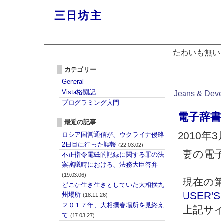
三日坊主
たわいも無い
カテゴリー
General
Vista格闘記
Jeans & Dev
プログラミング入門
電子辞書
最近の記事
2010年
ロシア国営通信が、ウクライナ侵略
2日目に行った誤報
(22.03.02)
妻の電
不正指令電磁的記録に関する罪の法
案審議時における、法務大臣答弁
(19.03.06)
現在の第
どこか生き生きとしていた大相撲九
USER'S
州場所
(18.11.26)
２０１７年、大相撲春場所を見終え
上記サ
て
(17.03.27)