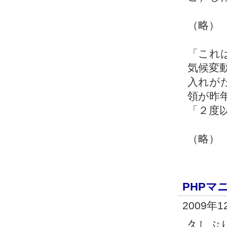
（略）
「これ
気候変
入れが
領が昨
「２度
（略）
PHPマ
2009年1
久しぶ