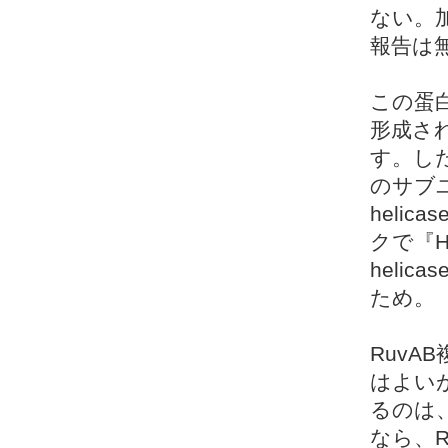
ない。加
報告は
この蛋
形成され
す。したが
のサブ
heli
クで『Hol
heli
ため。
RuvA
はよいが
るのは
なら、