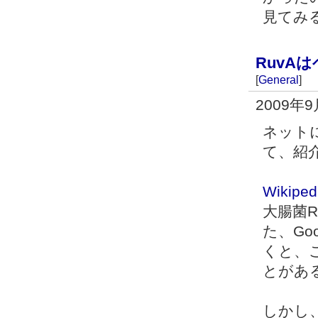
見てみ
RuvAは
[
General
]
2009年
ネット
て、紹
Wikip
大腸菌
た、Go
くと、
とがあ
しかし、