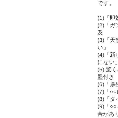
です。
(1)
(2)
及
(3)
い」
(4)
にない
(5) 
墨付き
(6)「
(7)「
(8)「
(9)「
合があ