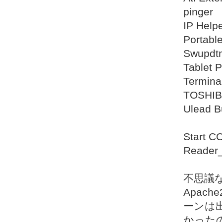
pinger
IP Help
Portabl
Swupdt
Tablet 
Termina
TOSHIBA
Ulead B
Start C
Reader_
不思議
Apac
ーンは
かった