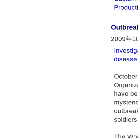
Product
Outbreak
2009年1
Investig
disease
October
Organiz
have beg
mysteri
outbrea
soldiers
The Wor