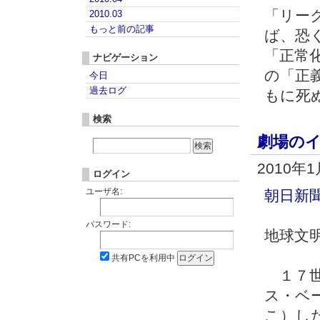
「リー
2010.03
もっと前の記事
ば、恐
「正常
ナビゲーション
の「正
今日
過去ログ
もに死
検索
劇場の
2010年
ログイン
ユーザ名:
朝日新
パスワード:
地球文
共有PCを利用中
１７世
ス・ベ
こ）し