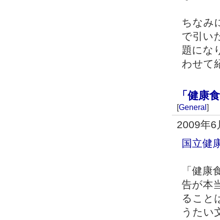
ちなみに、
で引い
題にな
わせて
「健康
[
General
]
2009年
国立健
「健康
告が本
ること
うたい