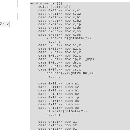
void mnemonic(){

    switch(command){

    case 0x00:// mov x,a1

    case 0x01:// mov x,a2

    case 0x02:// mov x,b1

    case 0x03:// mov x,b2

    case 0x04:// mov x,ip

    case 0x05:// mov x,ds

    case 0x06:// mov x,ss

    case 0x07:// mov x,cs

        x.setValue(getData(7));

        return;

    case 0x08:// mov a1,x

    case 0x09:// mov a2,x

    case 0x0a:// mov b1,x

    case 0x0b:// mov b2,x

    case 0x0c:// mov ip,x　(jmp)

    case 0x0d:// mov ds,x

    case 0x0e:// mov ss,x

    case 0x0f:// mov cs,x

        setData(7,x.getValue());

        return;

    case 0x10:// push a1

    case 0x11:// push a2

    case 0x12:// push b1

    case 0x13:// push b2

    case 0x14:// push ip

    case 0x15:// push ds

    case 0x16:// push ss

    case 0x17:// push cs

        b2.write(getData(7));

        return;

    case 0x18:// pop a1

    case 0x19:// pop a2

    case 0x1a:// pop b1
