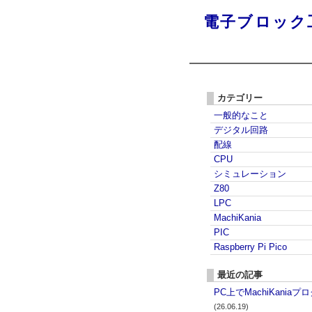
電子ブロック
カテゴリー
一般的なこと
デジタル回路
配線
CPU
シミュレーション
Z80
LPC
MachiKania
PIC
Raspberry Pi Pico
最近の記事
PC上でMachiKania
(26.06.19)