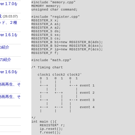
#include "memory.cpp"

ver 1.7.0を
MEMORY memory;

unsigned char command;

成
(26.03.07)
#include "register.cpp"

REGISTER_X x;

パッド、２種
REGISTER_A a1;

REGISTER_A a2;

REGISTER_S ds;

ver 1.6.1を
REGISTER_S ss;

REGISTER_S cs;

REGISTER_B b1=new REGISTER_B(&ds);

REGISTER_B b2=new REGISTER_B(&ss);

aの紹介
REGISTER_P ip=new REGISTER_P(&cs);

REGISTER_F f;

iaの紹介
#include "math.cpp"

/* Timing chart

ver 1.6.0を
   clock1 clock2 clock2'

    0  1   0  1   0  1

    |      |      |

PUで動画再生、そ
    +--+   |      +--+ event 1

       |   |         |

    +--+   +--+      | event 2

PUで動画再生、そ
    |         |      |

    +--+      |   +--+ event 3

       |      |   |

    +--+   +--+   |    event 4

    |      |      |

*/

int main (){

    REGISTER* r;

    ip.reset();

    f.reset();
