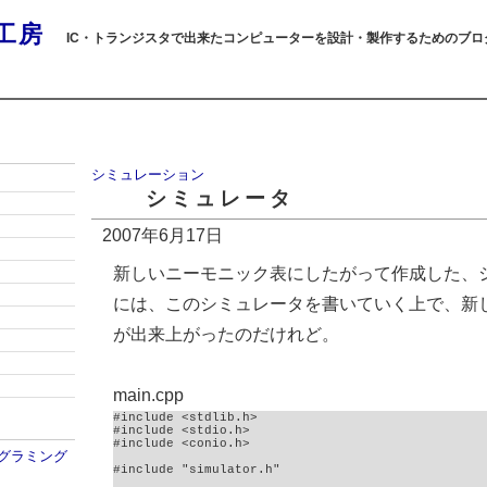
工房
IC・トランジスタで出来たコンピューターを設計・製作するためのブロ
シミュレーション
シミュレータ
2007年6月17日
新しいニーモニック表にしたがって作成した、
には、このシミュレータを書いていく上で、新
が出来上がったのだけれど。
main.cpp
#include <stdlib.h>

#include <stdio.h>

#include <conio.h>

プログラミング
#include "simulator.h"
