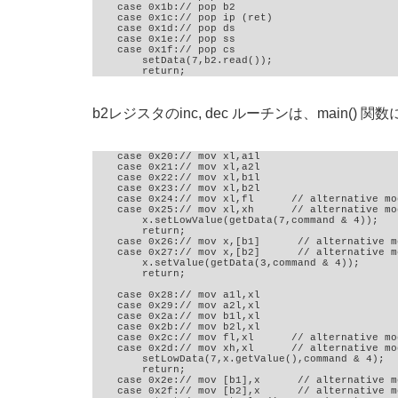
    case 0x1b:// pop b2

    case 0x1c:// pop ip (ret)

    case 0x1d:// pop ds

    case 0x1e:// pop ss

    case 0x1f:// pop cs

        setData(7,b2.read());

        return;
b2レジスタのinc, dec ルーチンは、main() 
    case 0x20:// mov xl,a1l

    case 0x21:// mov xl,a2l

    case 0x22:// mov xl,b1l

    case 0x23:// mov xl,b2l

    case 0x24:// mov xl,fl      // alternative mo
    case 0x25:// mov xl,xh      // alternative mo
        x.setLowValue(getData(7,command & 4));

        return;

    case 0x26:// mov x,[b1]      // alternative m
    case 0x27:// mov x,[b2]      // alternative m
        x.setValue(getData(3,command & 4));

        return;

    case 0x28:// mov a1l,xl

    case 0x29:// mov a2l,xl

    case 0x2a:// mov b1l,xl

    case 0x2b:// mov b2l,xl

    case 0x2c:// mov fl,xl      // alternative mo
    case 0x2d:// mov xh,xl      // alternative mo
        setLowData(7,x.getValue(),command & 4);

        return;

    case 0x2e:// mov [b1],x      // alternative m
    case 0x2f:// mov [b2],x      // alternative m