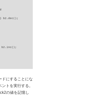


) b2.dec();

 b2.inc();

ードにすることにな
ベントを実行する。
lock2の値を記憶し