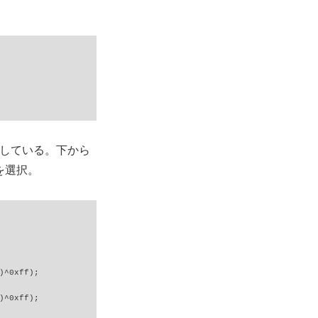
選択している。下から
かを選択。
^0xff);

^0xff);
