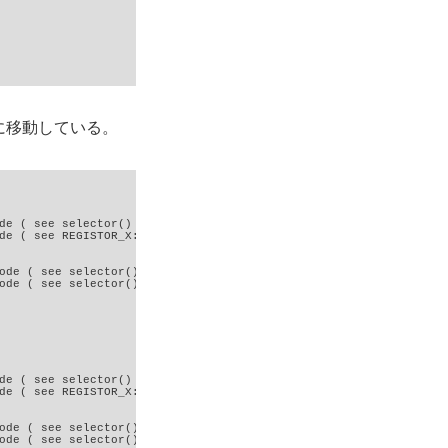
関数に移動している。
de ( see selector() )

de ( see REGISTOR_X::getValue() )

ode ( see selector() )

ode ( see selector() )

de ( see selector() )

de ( see REGISTOR_X::setLowValue() )

ode ( see selector() )

ode ( see selector() )
