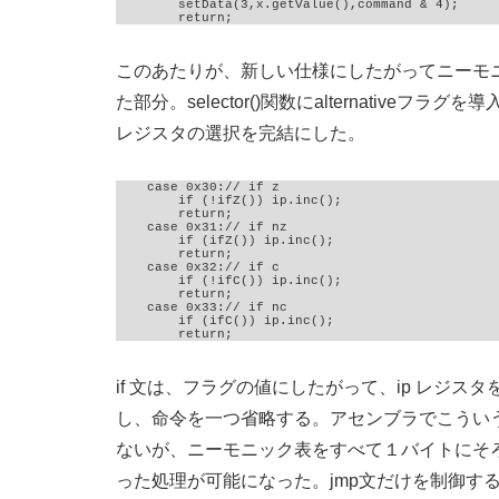
        setData(3,x.getValue(),command & 4);

        return;
このあたりが、新しい仕様にしたがってニーモ
た部分。selector()関数にalternativeフラ
レジスタの選択を完結にした。
    case 0x30:// if z

        if (!ifZ()) ip.inc();

        return;

    case 0x31:// if nz

        if (ifZ()) ip.inc();

        return;

    case 0x32:// if c

        if (!ifC()) ip.inc();

        return;

    case 0x33:// if nc

        if (ifC()) ip.inc();

        return;
if 文は、フラグの値にしたがって、ip レジス
し、命令を一つ省略する。アセンブラでこうい
ないが、ニーモニック表をすべて１バイトにそ
った処理が可能になった。jmp文だけを制御す