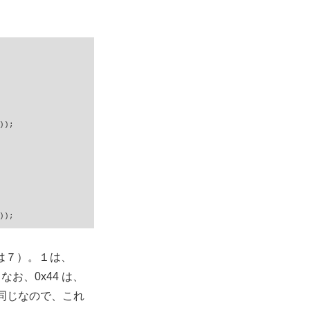
);

);

は７）。１は、
なお、0x44 は、
2』と同じなので、これ