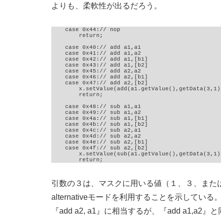
よりも、柔軟性が出るだろう。
    case 0x44:// nop

        return;

    case 0x40:// add a1,a1

    case 0x41:// add a1,a2

    case 0x42:// add a1,[b1]

    case 0x43:// add a1,[b2]

    case 0x45:// add a2,a2

    case 0x46:// add a2,[b1]

    case 0x47:// add a2,[b2]

        x.setValue(add(a1.getValue(),getData(3,1))
        return;

    case 0x48:// sub a1,a1

    case 0x49:// sub a1,a2

    case 0x4a:// sub a1,[b1]

    case 0x4b:// sub a1,[b2]

    case 0x4c:// sub a2,a1

    case 0x4d:// sub a2,a2

    case 0x4e:// sub a2,[b1]

    case 0x4f:// sub a2,[b2]

        x.setValue(sub(a1.getValue(),getData(3,1))
        return;
引数の３は、マスクに用いる値（１、３、また
alternativeモードを利用することを示している。
『add a2, a1』に相当するが、『add a1,a