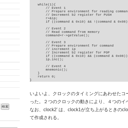
    while(1){

        // Event 1

        // Prepare environment for reading command
        // Decrement b2 register for PUSH

        r=&ip;

        if ((command & 0x10) && !(command & 0x08)
        // Event 2

        // Read command from memory

        command=r->getValue();

        // Event 3

        // Prepare environment for command

        // increment ip

        // Increment b2 register for POP

        if ((command & 0x10) && (command & 0x08))
        ip.inc();

        // Event 4

        mnemonic();

    }

    return 0;

}
いよいよ、クロックのタイミングにあわせたコ
った。２つのクロックの動きにより、４つのイ
なお、clock2' は、clock1が立ち上がるときのc
て作成される。