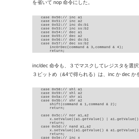
を省いて nop 命令にした。
    case 0x50:// inc a1

    case 0x51:// inc a2

    case 0x52:// inc ds:b1

    case 0x53:// inc ss:b2

    case 0x54:// dec a1

    case 0x55:// dec a2

    case 0x56:// dec ds:b1

    case 0x57:// dec ss:b2

        incOrDec(command & 3,command & 4);

        return;
inc/dec 命令も、３でマスクしてレジスタを
３ビットめ（&4で得られる）は、inc か dec 
    case 0x58:// shl a1

    case 0x59:// shl a2

    case 0x5a:// shr a1

    case 0x5b:// shr a2

        shift(command & 1,command & 2);

        return;

    case 0x5c:// nor a1,a2

        x.setValue((a1.getValue() | a1.getValue())
        return;

    case 0x5d:// nand a1,a2

        x.setValue((a1.getValue() & a1.getValue())
        return;

    case 0x5e:// inc x
