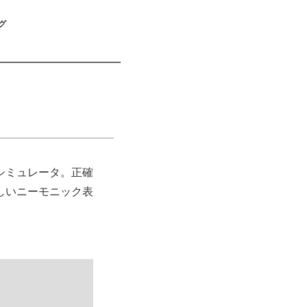
グ
シミュレータ。正確
しいニーモニック表