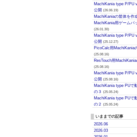
MachiKania type P/PU 
公開
(26.06.19)
MachiKaniaの筐体を作
MachiKania用ゲーム
(26.01.30)
MachiKania type P/PU 
公開
(25.12.27)
PicoCalc用MachiKani
(25.08.16)
ResTouch用MachiKan
(25.08.16)
MachiKania type P/PU 
公開
(25.08.16)
MachiKania type 
の３
(25.05.24)
MachiKania type 
の２
(25.05.24)
いままでの記事
2026.06
2026.03
2026.01