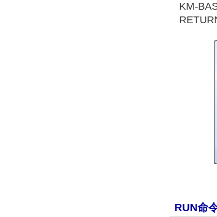
KM-BA
RETU
RUN命