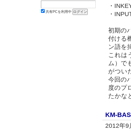
・INKEY
共有PCを利用中
・INPUT
初期の
付ける
ン語を
これはう
ム）で
がつい
今回の
度のプ
たかな
KM-BASI
2012年