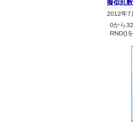
擬似乱
2012年
0から3
RND(