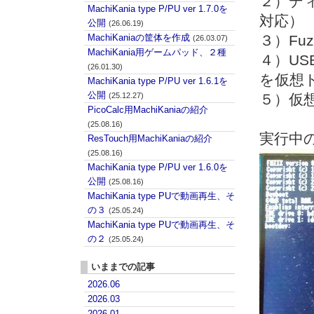
２）デ
MachiKania type P/PU ver 1.7.0を
対応）
公開
(26.06.19)
MachiKaniaの筐体を作成
３）Fu
(26.03.07)
MachiKania用ゲームパッド、２種
４）U
(26.01.30)
を仮想
MachiKania type P/PU ver 1.6.1を
公開
(25.12.27)
５）仮想
PicoCalc用MachiKaniaの紹介
(25.08.16)
実行中
ResTouch用MachiKaniaの紹介
(25.08.16)
MachiKania type P/PU ver 1.6.0を
公開
(25.08.16)
MachiKania type PUで動画再生、そ
の３
(25.05.24)
MachiKania type PUで動画再生、そ
の２
(25.05.24)
いままでの記事
2026.06
2026.03
2026.01