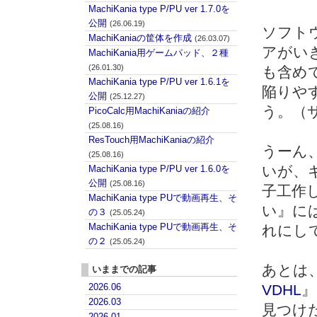
MachiKania type P/PU ver 1.7.0を
公開
(26.06.19)
ソフト
MachiKaniaの筐体を作成
(26.03.07)
アがい
MachiKania用ゲームパッド、２種
(26.01.30)
も含め
MachiKania type P/PU ver 1.6.1を
陥りや
公開
(25.12.27)
う。
（
PicoCalc用MachiKaniaの紹介
(25.08.16)
ResTouch用MachiKaniaの紹介
うーん
(25.08.16)
いが、
MachiKania type P/PU ver 1.6.0を
公開
(25.08.16)
子工作
MachiKania type PUで動画再生、そ
い』に
の３
(25.05.24)
MachiKania type PUで動画再生、そ
れにし
の２
(25.05.24)
あとは
いままでの記事
2026.06
VDHL
』
2026.03
見つけた
2026.01