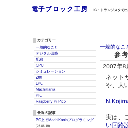
電子ブロック工房
IC・トランジスタで
カテゴリー
一般的なこ
一般的なこと
デジタル回路
参
配線
2007年
CPU
シミュレーション
ネット
Z80
LPC
や、大
MachiKania
PIC
N.Koji
Raspberry Pi Pico
最近の記事
実は、
PC上でMachiKaniaプログラミング
い回路
(26.06.19)