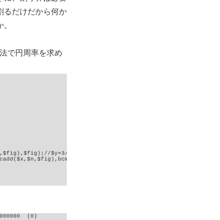
割るだけだから何か
か。
法で円周率を求め
,$fig),$fig);//$y=3/(2*$n+1);

cadd($x,$n,$fig),bcmul('16',$x,$fig),$fig),$fig);//$y*=($x+$n)/(1
000000  (0)
