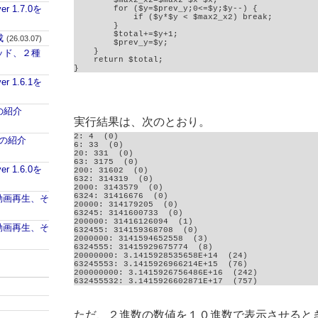
        $max2_x2=$max2-$x*$x;

ver 1.7.0を
        for ($y=$prev_y;0<=$y;$y--) {

            if ($y*$y < $max2_x2) break;

        }

        $total+=$y+1;

成
(26.03.07)
        $prev_y=$y;

    }

パッド、２種
    return $total;

}
ver 1.6.1を
aの紹介
実行結果は、次のとおり。
2: 4  (0)

iaの紹介
6: 33  (0)

20: 331  (0)

63: 3175  (0)

ver 1.6.0を
200: 31602  (0)

632: 314319  (0)

2000: 3143579  (0)

6324: 31416676  (0)

PUで動画再生、そ
20000: 314179205  (0)

63245: 3141600733  (0)

200000: 31416126094  (1)

PUで動画再生、そ
632455: 314159368708  (0)

2000000: 3141594652558  (3)

6324555: 31415929675774  (8)

20000000: 3.1415928535658E+14  (24)

63245553: 3.1415926966214E+15  (76)

200000000: 3.1415926756486E+16  (242)

632455532: 3.1415926602871E+17  (757)
ただ、２進数の数値を１０進数で表示させると