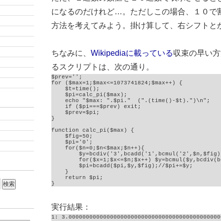
になるのだけれど…。ただしこの場合、１０で
方法を考えてみよう。掛け算して、右シフトと
ちなみに、
Wikipediaに載っている
収束の早い方
るスクリプトは、次の通り。
$prev='';

for ($max=1;$max<=1073741824;$max++) {

    $t=time();

    $pi=calc_pi($max);

    echo "$max: ".$pi."  (".(time()-$t).")\n";

    if ($pi===$prev) exit;

    $prev=$pi;

}

function calc_pi($max) {

    $fig=50;

    $pi='0';

    for($n=0;$n<$max;$n++){

        $y=bcdiv('3',bcadd('1',bcmul('2',$n,$fig)
        for($x=1;$x<=$n;$x++) $y=bcmul($y,bcdiv(b
        $pi=bcadd($pi,$y,$fig);//$pi+=$y;

    }

    return $pi;

}
実行結果：
1: 3.00000000000000000000000000000000000000000000