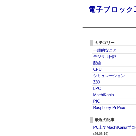
電子ブロック
カテゴリー
一般的なこと
デジタル回路
配線
CPU
シミュレーション
Z80
LPC
MachiKania
PIC
Raspberry Pi Pico
最近の記事
PC上でMachiKania
(26.06.19)