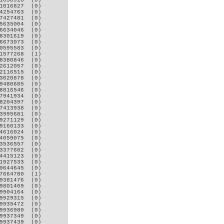
1058918  (0)

1016827  (0)

4254763  (0)

7427481  (0)

5635004  (0)

6634046  (0)

8301619  (0)

6673073  (0)

0595583  (0)

1577268  (1)

8380846  (0)

2612057  (0)

2116515  (0)

3020878  (0)

9480685  (0)

8816546  (0)

7941934  (0)

8204397  (0)

7413938  (0)

3995681  (0)

9271129  (0)

9160133  (0)

4616024  (0)

4059075  (0)

3536557  (0)

3377602  (0)

4415123  (0)

1927533  (0)

0644645  (0)

7664780  (1)

9381476  (0)

9801409  (0)

9904164  (0)

9929315  (0)

9935472  (0)

9936980  (0)

9937349  (0)

9937439  (0)
