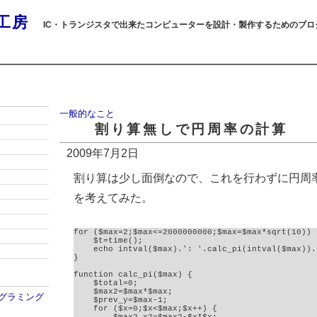
工房
IC・トランジスタで出来たコンピューターを設計・製作するためのブロ
一般的なこと
割り算無しで円周率の計算
2009年7月2日
割り算は少し面倒なので、これを行わずに円周
を考えてみた。
for ($max=2;$max<=2000000000;$max=$max*sqrt(10)) {
    $t=time();

    echo intval($max).': '.calc_pi(intval($max)).
}

function calc_pi($max) {

    $total=0;

    $max2=$max*$max;

プログラミング
    $prev_y=$max-1;

    for ($x=0;$x<$max;$x++) {
