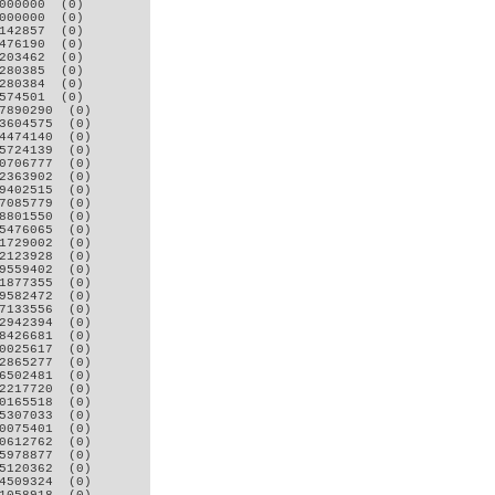
000000  (0)

000000  (0)

142857  (0)

476190  (0)

203462  (0)

280385  (0)

280384  (0)

574501  (0)

7890290  (0)

3604575  (0)

4474140  (0)

5724139  (0)

0706777  (0)

2363902  (0)

9402515  (0)

7085779  (0)

8801550  (0)

5476065  (0)

1729002  (0)

2123928  (0)

9559402  (0)

1877355  (0)

9582472  (0)

7133556  (0)

2942394  (0)

8426681  (0)

0025617  (0)

2865277  (0)

6502481  (0)

2217720  (0)

0165518  (0)

5307033  (0)

0075401  (0)

0612762  (0)

5978877  (0)

5120362  (0)

4509324  (0)
