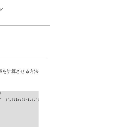
グ
率を計算させる方法


"  (".(time()-$t).")\n";
