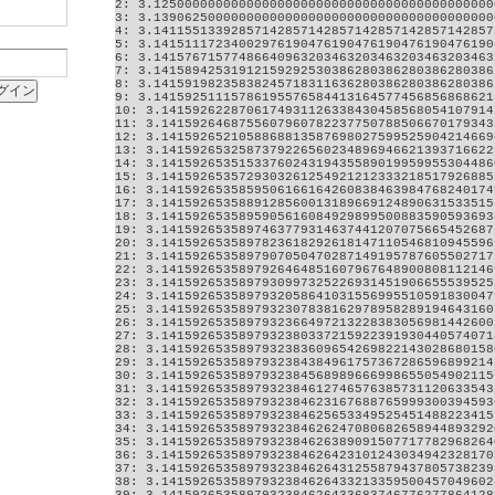
2: 3.12500000000000000000000000000000000000000000
3: 3.13906250000000000000000000000000000000000000
4: 3.14115513392857142857142857142857142857142857
5: 3.14151117234002976190476190476190476190476190
6: 3.14157671577486640963203463203463203463203463
7: 3.14158942531912159292530386280386280386280386
8: 3.14159198235838245718311636280386280386280386
9: 3.14159251115786195576584413164577456856868621
10: 3.1415926228706174931126338430458568054107914
11: 3.1415926468755607960782237750788506670179343
12: 3.1415926521058868813587698027599525904214669
13: 3.1415926532587379226560234896946621393716622
14: 3.1415926535153376024319435589019959955304486
15: 3.1415926535729303261254921212333218517926885
16: 3.1415926535859506166164260838463984768240174
17: 3.1415926535889128560013189669124890631533515
18: 3.1415926535895905616084929899500883590593693
19: 3.1415926535897463779314637441207075665452687
20: 3.1415926535897823618292618147110546810945596
21: 3.1415926535897907050470287149195787605502717
22: 3.1415926535897926464851607967648900808112146
23: 3.1415926535897930997325226931451906655539525
24: 3.1415926535897932058641031556995510591830047
25: 3.1415926535897932307838162978958289194643160
26: 3.1415926535897932366497213228383056981442600
27: 3.1415926535897932380337215922391930440574071
28: 3.1415926535897932383609654269822143028680158
29: 3.1415926535897932384384961757367286596899214
30: 3.1415926535897932384568989666998655054902115
31: 3.1415926535897932384612746576385731120633543
32: 3.1415926535897932384623167688765999300394593
33: 3.1415926535897932384625653349525451488223415
34: 3.1415926535897932384626247080682658944893292
35: 3.1415926535897932384626389091507717782968264
36: 3.1415926535897932384626423101243034942328170
37: 3.1415926535897932384626431255879437805738239
38: 3.1415926535897932384626433213359500457049602