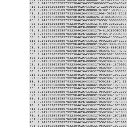
39: 3.1415926535897932384626433683746776277864128
40: 3.1415926535897932384626433796896977443946947
41: 3.1415926535897932384626433824141206050332860
42: 3.1415926535897932384626433830707081156360555
43: 3.1415926535897932384626433832290845638343216
44: 3.1415926535897932384626433832673186535908196
45: 3.1415926535897932384626433832765561990889980
46: 3.1415926535897932384626433832787897338231577
47: 3.1415926535897932384626433832793301703920444
48: 3.1415926535897932384626433832794610280595780
49: 3.1415926535897932384626433832794927342035183
50: 3.1415926535897932384626433832795004213584435
51: 3.1415926535897932384626433832795022862546173
52: 3.1415926535897932384626433832795027389436966
53: 3.1415926535897932384626433832795028488928367
54: 3.1415926535897932384626433832795028756118737
55: 3.1415926535897932384626433832795028821083538
56: 3.1415926535897932384626433832795028836887117
57: 3.1415926535897932384626433832795028840733433
58: 3.1415926535897932384626433832795028841670001
59: 3.1415926535897932384626433832795028841898156
60: 3.1415926535897932384626433832795028841953761
61: 3.1415926535897932384626433832795028841967319
62: 3.1415926535897932384626433832795028841970626
63: 3.1415926535897932384626433832795028841971433
64: 3.1415926535897932384626433832795028841971630
65: 3.1415926535897932384626433832795028841971678
66: 3.1415926535897932384626433832795028841971690
67: 3.1415926535897932384626433832795028841971693
68: 3.1415926535897932384626433832795028841971693
69: 3.1415926535897932384626433832795028841971693
70: 3.1415926535897932384626433832795028841971693
71: 3.1415926535897932384626433832795028841971693
72: 3.1415926535897932384626433832795028841971693
73: 3.1415926535897932384626433832795028841971693
74: 3.1415926535897932384626433832795028841971693
75: 3.1415926535897932384626433832795028841971693
76: 3.1415926535897932384626433832795028841971693