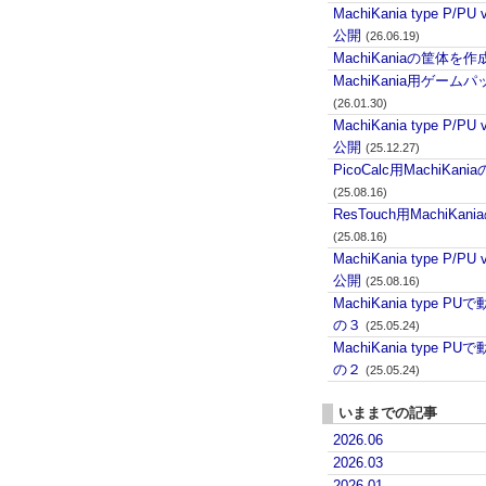
MachiKania type P/PU 
公開
(26.06.19)
MachiKaniaの筐体を作
MachiKania用ゲーム
(26.01.30)
MachiKania type P/PU 
公開
(25.12.27)
PicoCalc用MachiKani
(25.08.16)
ResTouch用MachiKan
(25.08.16)
MachiKania type P/PU 
公開
(25.08.16)
MachiKania type 
の３
(25.05.24)
MachiKania type 
の２
(25.05.24)
いままでの記事
2026.06
2026.03
2026.01