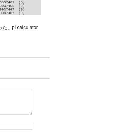
9937461  (0)

9937466  (0)

9937467  (0)

9937467  (0)
calculator