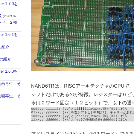
ver 1.7.0を
成
(26.03.07)
パッド、２種
ver 1.6.1を
aの紹介
iaの紹介
ver 1.6.0を
PUで動画再生、そ
NAND6TRは、RISCアーキテクチャのCPUで
シフトだけであるのが特徴。レジスターは６ビ
PUで動画再生、そ
令は２ワード固定（１２ビット）で、以下の通
00ddyy iiiiii: (yy)とiiiiiiiiのNAND値を(dd)に代入

01xxyy yyyyyy: (xx)を左シフトし(MLBは1)、キャリーがあれば
10ddyy zzzzzz: (yy)と(zzzzzz)のNAND値を(dd)に代入

11xxyy dddddd: (xx)と(yy)のNAND値を(dddddd)に代入
アドレスラインは9ビット（512 ワード）であ