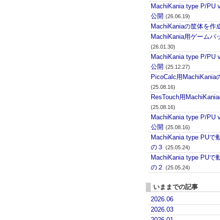
MachiKania type P/PU 
公開
(26.06.19)
MachiKaniaの筐体を作
MachiKania用ゲーム
(26.01.30)
MachiKania type P/PU 
公開
(25.12.27)
PicoCalc用MachiKani
(25.08.16)
ResTouch用MachiKan
(25.08.16)
MachiKania type P/PU 
公開
(25.08.16)
MachiKania type 
の３
(25.05.24)
MachiKania type 
の２
(25.05.24)
いままでの記事
2026.06
2026.03
2026.01