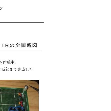
グ
6TRの全回路図
を作成中。
作成部まで完成した