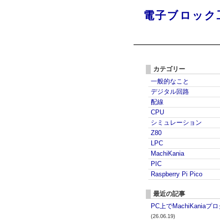
電子ブロック
カテゴリー
一般的なこと
デジタル回路
配線
CPU
シミュレーション
Z80
LPC
MachiKania
PIC
Raspberry Pi Pico
最近の記事
PC上でMachiKania
(26.06.19)