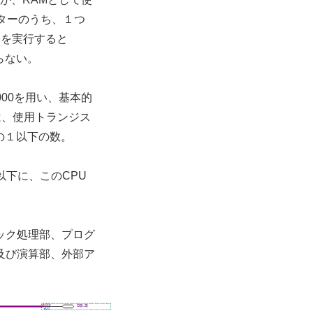
ターのうち、１つ
命令を実行すると
らない。
000を用い、基本的
は、使用トランジス
分の１以下の数。
用。以下に、このCPU
ック処理部、プログ
及び演算部、外部ア