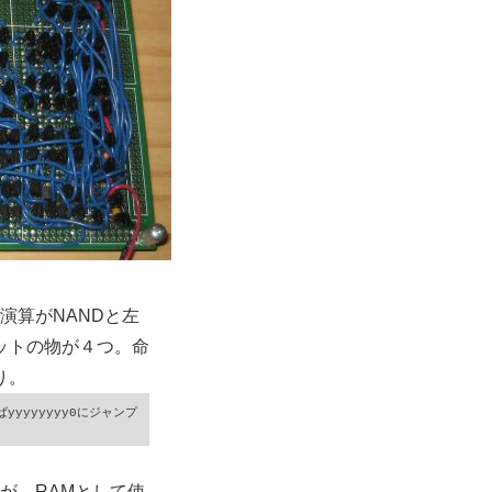
、演算がNANDと左
ットの物が４つ。命
り。
yyyyyyyy0にジャンプ

るが、RAMとして使