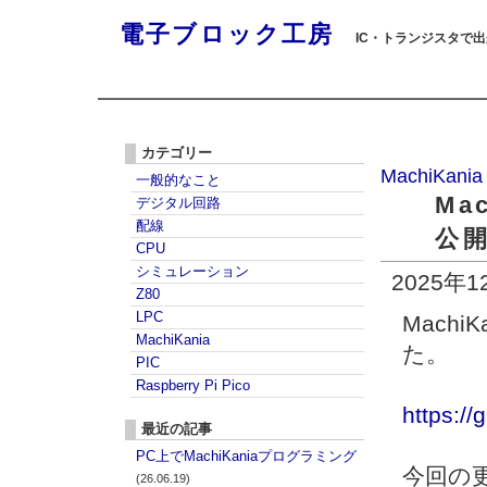
電子ブロック工房
IC・トランジスタで
カテゴリー
MachiKania
一般的なこと
Mac
デジタル回路
配線
公
CPU
シミュレーション
2025年1
Z80
LPC
MachiK
MachiKania
た。
PIC
Raspberry Pi Pico
https:/
最近の記事
PC上でMachiKaniaプログラミング
今回の
(26.06.19)