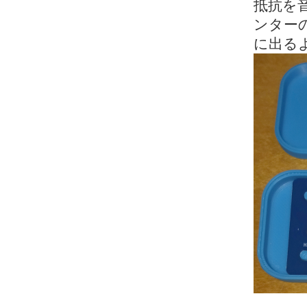
抵抗を
ンター
に出る