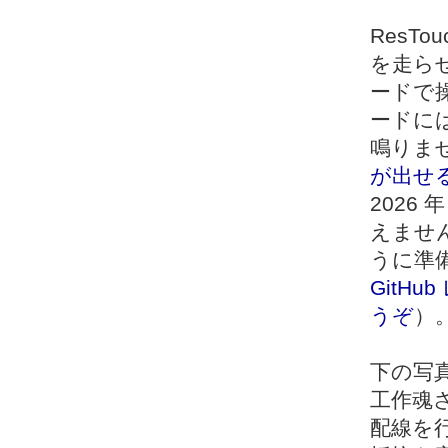
ResTou
を走らせ
ードで
ードに
鳴りま
が出せ
2026 
えませ
うに準
GitHu
うぞ
）
下の写真
工作魂
配線を行