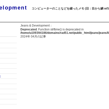
elopment
コンピューターのことなどを綴ったメモ (旧：目から鱗 w/SQL
Jeans & Development：
Deprecated
: Function strftime() is deprecated in
/home/u109394186/domains/rad51.net/public_html/jeans/jeans/li
2024年 04月の記事
他