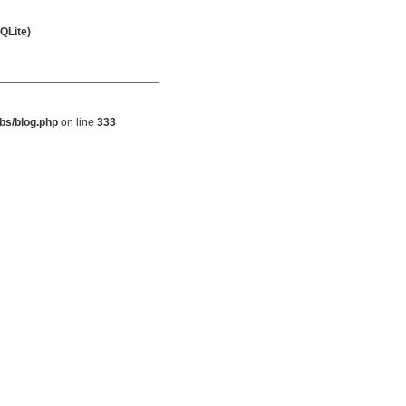
ite)
bs/blog.php
on line
333