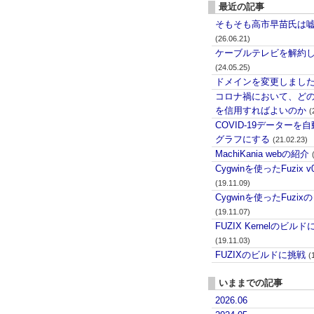
最近の記事
そもそも高市早苗氏は
(26.06.21)
ケーブルテレビを解約
(24.05.25)
ドメインを変更しまし
コロナ禍において、ど
を信用すればよいのか
(
COVID-19データーを
グラフにする
(21.02.23)
MachiKania webの紹介
Cygwinを使ったFuzix 
(19.11.09)
Cygwinを使ったFuzix
(19.11.07)
FUZIX Kernelのビル
(19.11.03)
FUZIXのビルドに挑戦
(
いままでの記事
2026.06