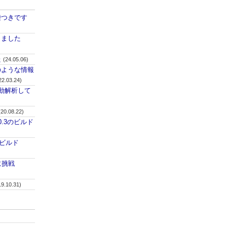
嘘つきです
しました
た
(24.05.06)
のような情報
22.03.24)
自動解析して
(20.08.22)
v0.3のビルド
のビルド
ドに挑戦
19.10.31)