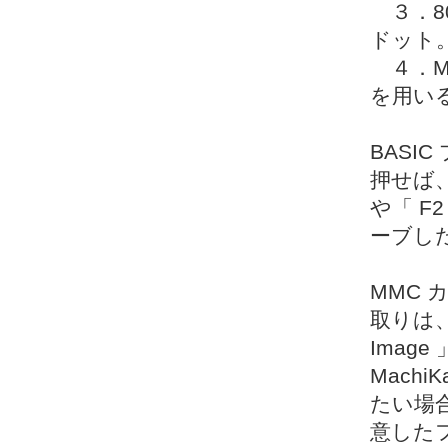
３．8
ドット
４．MM
を用い
BASI
押せば
や「 
ーブし
MMC 
取りは、「 
Imag
Machi
たい場合は
意したフ