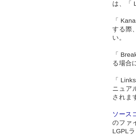
は、「 L
「 Ka
する際
い。
「 Br
る場合
「 Lin
ニュア
されま
ソースコ
のファ
LGPL