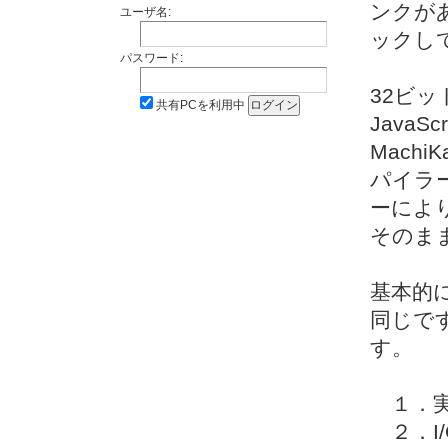
ンクが
ユーザ名:
ックし
パスワード:
32ビッ
共有PCを利用中
Java
Mach
パイラー
ーによ
そのま
基本的には
同じです
す。
１．実行
２．I/