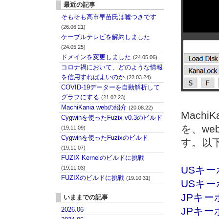
最近の記事
そもそも高市早苗氏は嘘つきです
(26.06.21)
ケーブルテレビを解約しました
(24.05.25)
ドメインを変更しました
(24.05.06)
コロナ禍において、どのような情報
を信用すればよいのか
(22.03.24)
COVID-19データーを自動解析して
グラフにする
(21.02.23)
MachiKania webの紹介
(20.08.22)
MachiK
Cygwinを使ったFuzix v0.3のビルド
を、w
(19.11.09)
Cygwinを使ったFuzixのビルド
す。以
(19.11.07)
FUZIX Kernelのビルドに挑戦
USキ
(19.11.03)
FUZIXのビルドに挑戦
(19.10.31)
USキ
JPキ
いままでの記事
JPキ
2026.06