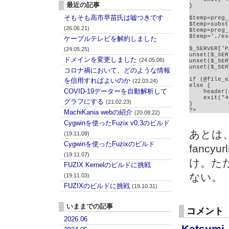
最近の記事
}

そもそも高市早苗氏は嘘つきです
$temp=preg_
$temp=subst
(26.06.21)
$temp=preg_
$temp='./ex
ケーブルテレビを解約しました
$_SERVER['P
(24.05.25)
unset($_SER
ドメインを変更しました
(24.05.06)
unset($_SER
unset($_SER
コロナ禍において、どのような情報
if (@file_e
を信用すればよいのか
(22.03.24)
else {

COVID-19データーを自動解析して
    header(
    exit("4
グラフにする
(21.02.23)
}

?>
MachiKania webの紹介
(20.08.22)
Cygwinを使ったFuzix v0.3のビルド
あとは、
(19.11.09)
Cygwinを使ったFuzixのビルド
fancyu
(19.11.07)
け。ただ
FUZIX Kernelのビルドに挑戦
ない。
(19.11.03)
FUZIXのビルドに挑戦
(19.10.31)
いままでの記事
コメント
2026.06
Katsumi