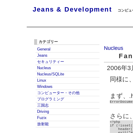
Jeans & Development
コンピュー
カテゴリー
Nucleus
General
Fa
Jeans
セキュリティー
2006年
Nucleus
Nucleus/SQLite
同様に、
Linux
Windows
コンピューター・その他
まず、.
プログラミング
ErrorDocume
三国志
Driving
さらに、
Fuzix
<?php

放射能
if (!isset(
    header(
    exit("4